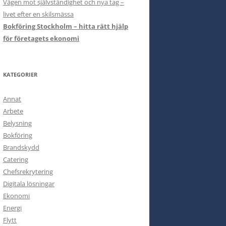
Vägen mot självständighet och nya tag –
livet efter en skilsmässa
Bokföring Stockholm – hitta rätt hjälp
för företagets ekonomi
KATEGORIER
Annat
Arbete
Belysning
Bokföring
Brandskydd
Catering
Chefsrekrytering
Digitala lösningar
Ekonomi
Energi
Flytt