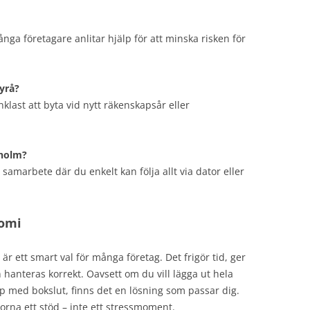
nga företagare anlitar hjälp för att minska risken för
yrå?
nklast att byta vid nytt räkenskapsår eller
kholm?
t samarbete där du enkelt kan följa allt via dator eller
nomi
är ett smart val för många företag. Det frigör tid, ger
 hanteras korrekt. Oavsett om du vill lägga ut hela
p med bokslut, finns det en lösning som passar dig.
rorna ett stöd – inte ett stressmoment.