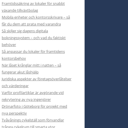
Framtidssäkring av lokaler för snabbt
växande tillväxtbolag
Mobila enheter och kontorsskrivare – så
får du dem att prata med varandra
Så skiljer sig dagens digitala
bokningssystem – och vad du faktiskt
behöver
Så anpassar du lokaler för framtidens
kontorsbehov
När låset krånglar mitt i natten – så
fungerar akut låshjälp
Juridiska aspekter av företagsöverlåtelser
och värderingar
Varför profilartiklar är avgörande vid
rekrytering av nya ingenjörer
Drönarfoto i Göteborg för projekt med
nya perspektiv
Tvåvånings cykelställ som förvandlar
trånga cykelrum till smarta ytor