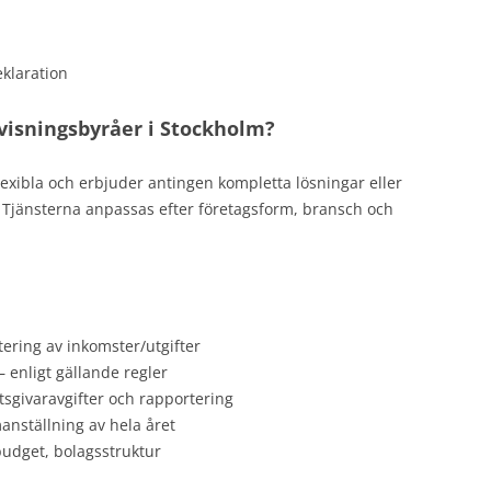
klaration
ovisningsbyråer i Stockholm?
lexibla och erbjuder antingen kompletta lösningar eller
 Tjänsterna anpassas efter företagsform, bransch och
tering av inkomster/utgifter
– enligt gällande regler
tsgivaravgifter och rapportering
nställning av hela året
budget, bolagsstruktur