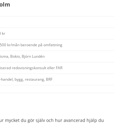
holm
 kr
 500 kr/mån beroende på omfattning
Visma, Bokio, Björn Lundén
riserad redovisningskonsult eller FAR
e-handel, bygg, restaurang, BRF
, hur mycket du gör själv och hur avancerad hjälp du