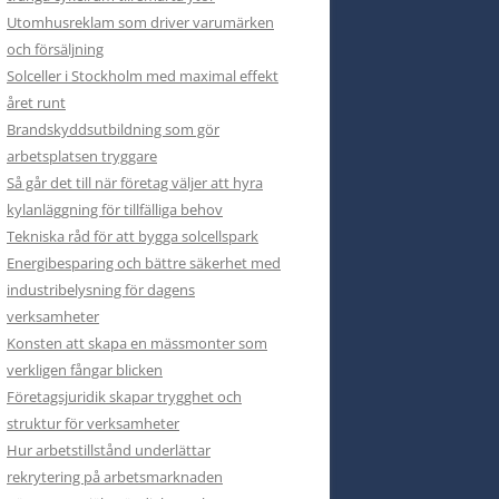
Utomhusreklam som driver varumärken
och försäljning
Solceller i Stockholm med maximal effekt
året runt
Brandskyddsutbildning som gör
arbetsplatsen tryggare
Så går det till när företag väljer att hyra
kylanläggning för tillfälliga behov
Tekniska råd för att bygga solcellspark
Energibesparing och bättre säkerhet med
industribelysning för dagens
verksamheter
Konsten att skapa en mässmonter som
verkligen fångar blicken
Företagsjuridik skapar trygghet och
struktur för verksamheter
Hur arbetstillstånd underlättar
rekrytering på arbetsmarknaden