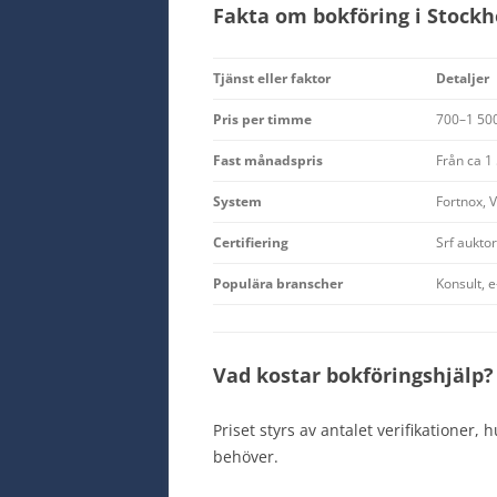
Fakta om bokföring i Stock
Tjänst eller faktor
Detaljer
Pris per timme
700–1 500
Fast månadspris
Från ca 1
System
Fortnox, 
Certifiering
Srf aukto
Populära branscher
Konsult, 
Vad kostar bokföringshjälp?
Priset styrs av antalet verifikationer
behöver.