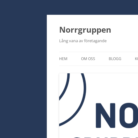
Norrgruppen
Lång vana av företagande
HEM
OM OSS
BLOGG
K