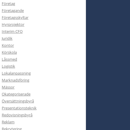
Företag
Företagande
Företagsskyltar
Hyrprojektor
Interim CFO
Juridik
Kontor
Körskola
Låssmed
Logistik
Lokalanpassning
Marknadsföring
Mässor
Okategoriserade
Översättningsbyrå
Presentationsteknik
Redovisningsbyrå
Reklam
Rekrytering