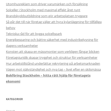
Utomhusreklam som driver varumärken och försäljning
Solceller i Stockholm med maximal effekt året runt
Brandskyddsutbildning som gör arbetsplatsen tryggare
Så går det till när företag väljer att hyra kylanläggning för tillfälliga
behov
Tekniska råd för att bygga solcellspark
Energibesparing och bättre säkerhet med industribelysning för
dagens verksamheter
Konsten att skapa en mässmonter som verkligen fångar blicken
Företagsjuridik skapar trygghet och struktur för verksamheter
Hur arbetstillstånd underlättar rekrytering på arbetsmarknaden
Vägen mot självständighet och nya tag – livet efter en skilsmässa
Bokföring Stockholm – hitta rätt hjälp för företagets
ekonomi
KATEGORIER
Annat