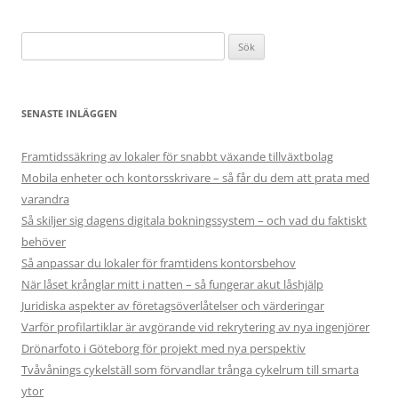
Sök
efter:
SENASTE INLÄGGEN
Framtidssäkring av lokaler för snabbt växande tillväxtbolag
Mobila enheter och kontorsskrivare – så får du dem att prata med
varandra
Så skiljer sig dagens digitala bokningssystem – och vad du faktiskt
behöver
Så anpassar du lokaler för framtidens kontorsbehov
När låset krånglar mitt i natten – så fungerar akut låshjälp
Juridiska aspekter av företagsöverlåtelser och värderingar
Varför profilartiklar är avgörande vid rekrytering av nya ingenjörer
Drönarfoto i Göteborg för projekt med nya perspektiv
Tvåvånings cykelställ som förvandlar trånga cykelrum till smarta
ytor