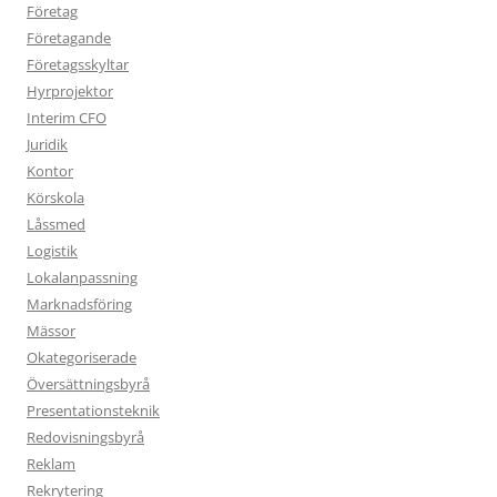
Företag
Företagande
Företagsskyltar
Hyrprojektor
Interim CFO
Juridik
Kontor
Körskola
Låssmed
Logistik
Lokalanpassning
Marknadsföring
Mässor
Okategoriserade
Översättningsbyrå
Presentationsteknik
Redovisningsbyrå
Reklam
Rekrytering