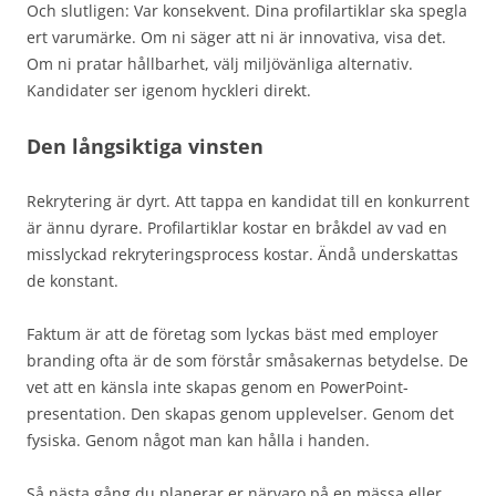
Och slutligen: Var konsekvent. Dina profilartiklar ska spegla
ert varumärke. Om ni säger att ni är innovativa, visa det.
Om ni pratar hållbarhet, välj miljövänliga alternativ.
Kandidater ser igenom hyckleri direkt.
Den långsiktiga vinsten
Rekrytering är dyrt. Att tappa en kandidat till en konkurrent
är ännu dyrare. Profilartiklar kostar en bråkdel av vad en
misslyckad rekryteringsprocess kostar. Ändå underskattas
de konstant.
Faktum är att de företag som lyckas bäst med employer
branding ofta är de som förstår småsakernas betydelse. De
vet att en känsla inte skapas genom en PowerPoint-
presentation. Den skapas genom upplevelser. Genom det
fysiska. Genom något man kan hålla i handen.
Så nästa gång du planerar er närvaro på en mässa eller