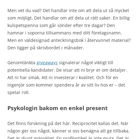
Men vet du vad? Det handlar inte om att dela ut så mycket
som möjligt. Det handlar om att dela ut rätt saker. En billig
kulspetspenna som går sönder efter tre dagar? Den
hamnar i soporna tillsammans med ditt företagsnamn.
Men en väldesignad anteckningsbok i återvunnet material?
Den ligger på skrivbordet i månader.
Genomtänkta
giveaways
signalerar något viktigt till
potentiella kandidater. De visar att ni bryr er om detaljer.
Att ni har smak. Att ni investerar i kvalitet. Och för en
ingenjör som kommer spendera år av sitt liv hos er – det
spelar roll.
Psykologin bakom en enkel present
Det finns forskning på det här. Reciprocitet kallas det. När
någon ger oss något, känner vi oss benägna att ge tillbaka.
Det är djupt mänskligt. En profilartikel är inte muta. Det är