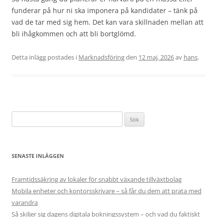
funderar på hur ni ska imponera på kandidater – tänk på
vad de tar med sig hem. Det kan vara skillnaden mellan att
bli ihågkommen och att bli bortglömd.
Detta inlägg postades i
Marknadsföring
den
12 maj, 2026
av
hans
.
Sök
efter:
SENASTE INLÄGGEN
Framtidssäkring av lokaler för snabbt växande tillväxtbolag
Mobila enheter och kontorsskrivare – så får du dem att prata med
varandra
Så skiljer sig dagens digitala bokningssystem – och vad du faktiskt