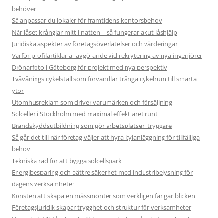
behöver
Så anpassar du lokaler för framtidens kontorsbehov
När låset krånglar mitt i natten – så fungerar akut låshjälp
Juridiska aspekter av företagsöverlåtelser och värderingar
Varför profilartiklar är avgörande vid rekrytering av nya ingenjörer
Drönarfoto i Göteborg för projekt med nya perspektiv
Tvåvånings cykelställ som förvandlar trånga cykelrum till smarta
ytor
Utomhusreklam som driver varumärken och försäljning
Solceller i Stockholm med maximal effekt året runt
Brandskyddsutbildning som gör arbetsplatsen tryggare
Så går det till när företag väljer att hyra kylanläggning för tillfälliga
behov
Tekniska råd för att bygga solcellspark
Energibesparing och bättre säkerhet med industribelysning för
dagens verksamheter
Konsten att skapa en mässmonter som verkligen fångar blicken
Företagsjuridik skapar trygghet och struktur för verksamheter