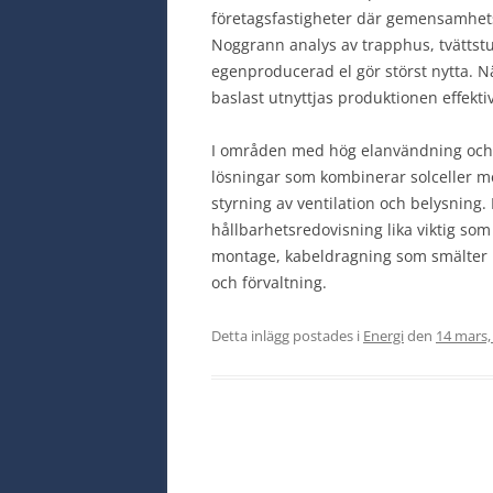
företagsfastigheter där gemensamhetsel
Noggrann analys av trapphus, tvättstug
egenproducerad el gör störst nytta. 
baslast utnyttjas produktionen effektiv
I områden med hög elanvändning och
lösningar som kombinerar solceller me
styrning av ventilation och belysning. 
hållbarhetsredovisning lika viktig som
montage, kabeldragning som smälter i
och förvaltning.
Detta inlägg postades i
Energi
den
14 mars,