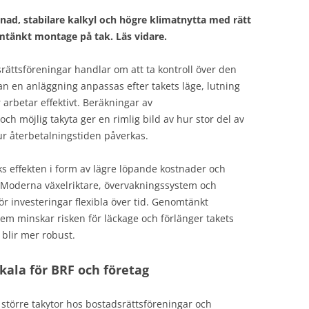
tnad, stabilare kalkyl och högre klimatnytta med rätt
tänkt montage på tak. Läs vidare.
dsrättsföreningar handlar om att ta kontroll över den
an en anläggning anpassas efter takets läge, lutning
 arbetar effektivt. Beräkningar av
ch möjlig takyta ger en rimlig bild av hur stor del av
ur återbetalningstiden påverkas.
s effekten i form av lägre löpande kostnader och
. Moderna växelriktare, övervakningssystem och
gör investeringar flexibla över tid. Genomtänkt
m minskar risken för läckage och förlänger takets
blir mer robust.
skala för BRF och företag
r större takytor hos bostadsrättsföreningar och