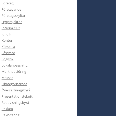
Företag
Företagande
Företagsskyltar
Hyrprojektor
Interim CFO
Juridik
Kontor
Körskola
Låssmed
Logistik
Lokalanpassning
Marknadsföring
Mässor
Okategoriserade
Översättningsbyrå
Presentationsteknik
Redovisningsbyrå
Reklam
Rekrytering