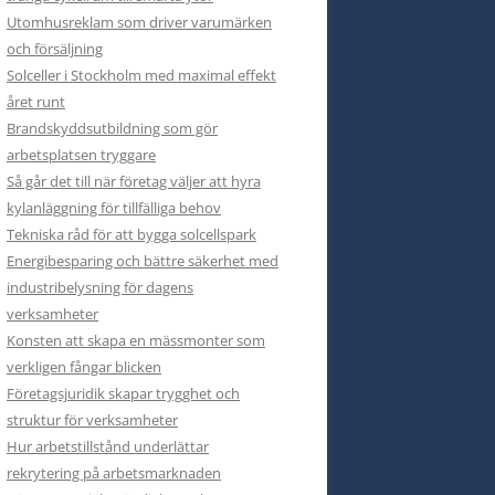
Utomhusreklam som driver varumärken
och försäljning
Solceller i Stockholm med maximal effekt
året runt
Brandskyddsutbildning som gör
arbetsplatsen tryggare
Så går det till när företag väljer att hyra
kylanläggning för tillfälliga behov
Tekniska råd för att bygga solcellspark
Energibesparing och bättre säkerhet med
industribelysning för dagens
verksamheter
Konsten att skapa en mässmonter som
verkligen fångar blicken
Företagsjuridik skapar trygghet och
struktur för verksamheter
Hur arbetstillstånd underlättar
rekrytering på arbetsmarknaden