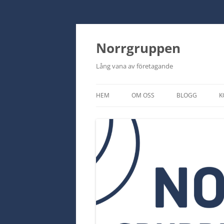
Norrgruppen
Lång vana av företagande
HEM
OM OSS
BLOGG
K