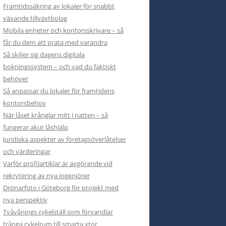
Framtidssäkring av lokaler för snabbt
växande tillväxtbolag
Mobila enheter och kontorsskrivare – så
får du dem att prata med varandra
Så skiljer sig dagens digitala
bokningssystem – och vad du faktiskt
behöver
Så anpassar du lokaler för framtidens
kontorsbehov
När låset krånglar mitt i natten – så
fungerar akut låshjälp
Juridiska aspekter av företagsöverlåtelser
och värderingar
Varför profilartiklar är avgörande vid
rekrytering av nya ingenjörer
Drönarfoto i Göteborg för projekt med
nya perspektiv
Tvåvånings cykelställ som förvandlar
trånga cykelrum till smarta ytor