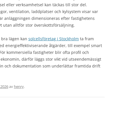
 eller verksamhetsel kan täckas till stor del.
or, ventilation, laddplatser och kylsystem visar var
När anläggningen dimensioneras efter fastighetens
t utan alltför stor överskottsförsäljning.
 bra lägen kan
solcellsföretag i Stockholm
ta fram
d energieffektiviserande åtgärder, till exempel smart
För kommersiella fastigheter blir ofta profil och
 ekonomin, därför läggs stor vikt vid utseendemässigt
n och dokumentation som underlättar framtida drift
 2026
av
henry
.