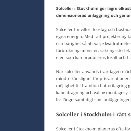
Solceller i Stockholm ger lägre elkos
dimensionerad anläggning och genom
Solceller för villor, företag och bosta
egna energin. Med rätt projektering k
och bärighet så att varje kvadratmeter
förbrukningsmönster, säkringsstorlek o
elen som kan produceras lokalt och h
När solceller används i vardagen märk
mindre känslighet för prisvariationer
möjlighet till framtida batterilagring 
kabeldragning och val av montagesyste
livslängd samtidigt som anläggningen 
Solceller i Stockholm i rätt 
Solceller i Stockholm planeras ofta fö