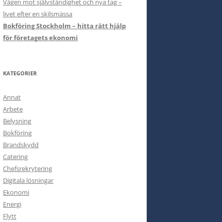
Vägen mot självständighet och nya tag –
livet efter en skilsmässa
Bokföring Stockholm – hitta rätt hjälp
för företagets ekonomi
KATEGORIER
Annat
Arbete
Belysning
Bokföring
Brandskydd
Catering
Chefsrekrytering
Digitala lösningar
Ekonomi
Energi
Flytt