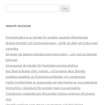
Sök
efter:
SENASTE INLÄGGEN
Framtidssäkring av lokaler för snabbt växande tillväxtbolag
Mobila enheter och kontorsskrivare – så får du dem att prata med
varandra
Så skiljer sig dagens digitala bokningssystem – och vad du faktiskt
behöver
Så anpassar du lokaler för framtidens kontorsbehov
När låset krånglar mitt i natten – så fungerar akut låshjälp
Juridiska aspekter av företagsöverlåtelser och värderingar
Varför profilartiklar är avgörande vid rekrytering av nya ingenjörer
Drönarfoto i Göteborg för projekt med nya perspektiv
Tvåvånings cykelställ som förvandlar trånga cykelrum till smarta
ytor
Utomhusreklam som driver varumärken och försäljning