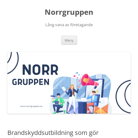
Norrgruppen
Lång vana av företagande
Hoppa
Meny
till
innehåll
Brandskyddsutbildning som gör