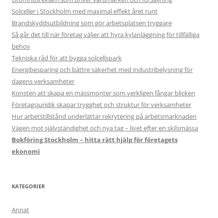
Solceller i Stockholm med maximal effekt året runt
Brandskyddsutbildning som gör arbetsplatsen tryggare
Så går det till när företag väljer att hyra kylanläggning för tillfälliga
behov
Tekniska råd för att bygga solcellspark
Energibesparing och bättre säkerhet med industribelysning för
dagens verksamheter
Konsten att skapa en mässmonter som verkligen fångar blicken
Företagsjuridik skapar trygghet och struktur för verksamheter
Hur arbetstillstånd underlättar rekrytering på arbetsmarknaden
Vägen mot självständighet och nya tag – livet efter en skilsmässa
Bokföring Stockholm – hitta rätt hjälp för företagets
ekonomi
KATEGORIER
Annat