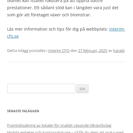
teamet kan istället fokusera på att uppnå bättre
prestationer. Ett sådant stöd kan i längden vara just det
som gör att företaget växer och blomstrar.
Läs mer information och tips för dig på webbplats:
interim-
cfo.se
Detta inlägg postades i
Interim CFO
den
27 februari, 2025
av
harald
.
Sök
efter:
SENASTE INLÄGGEN
Framtidssäkring av lokaler för snabbt växande tillväxtbolag
Mobila enheter och kontorsskrivare – så får du dem att prata med