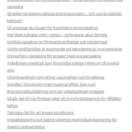
varandra
Så skiljer sig dagens digitala bokningssystem – och vad du faktiskt
behöver
Så anpassar du lokaler för framtidens kontorsbehov
När låset krånglar mitt i natten – så fungerar akut låshjälp
Juridiska aspekter av företagsöverlåtelser och värderingar
Varför profilartiklar är avgörande vid rekrytering av nya ingenjörer
Drönarfoto i Göteborg för projekt med nya perspektiv
Tvåvånings cykelställ som förvandlar trånga cykelrum till smarta
ytor
Utomhusreklam som driver varumärken och försäljning
Solceller i Stockholm med maximal effekt året runt
Brandskyddsutbildning som gör arbetsplatsen tryggare
Så går det till när företag väljer att hyra kylanläggning för tillfälliga
behov
Tekniska råd för att bygga solcellspark
Energibesparing och bättre säkerhet med industribelysning för
dagens verksamheter