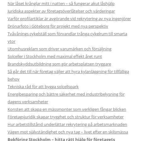
När låset krånglar mitt i natten – så fungerar akut låshjälp
Juridiska aspekter av företagsöverlåtelser och värderingar
Varför profilartiklar är avgörande vid rekrytering av nya ingenjörer
Drönarfoto i Göteborg för projekt med nya perspektiv
Tvåvånings cykelställ som förvandlar trånga cykelrum till smarta
ytor
Utomhusreklam som driver varumärken och försäljning
Solceller i Stockholm med maximal effekt året runt
Brandskyddsutbildning som gör arbetsplatsen tryggare
Så går det till när företag väljer att hyra kylanläggning för tillfälliga
behov
Tekniska råd för att bygga solcellspark
Energibesparing och bättre säkerhet med industribelysning för
dagens verksamheter
Konsten att skapa en mässmonter som verkligen fångar blicken
Företagsjuridik skapar trygghet och struktur för verksamheter
Hur arbetstillstånd underlättar rekrytering på arbetsmarknaden
Vägen mot självständighet och nya tag – livet efter en skilsmässa
Bokföring Stockholm – hitta rätt hjälp för företagets