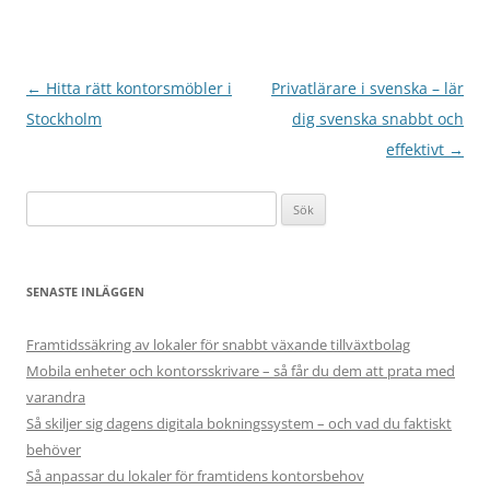
Inläggsnavigering
←
Hitta rätt kontorsmöbler i
Privatlärare i svenska – lär
Stockholm
dig svenska snabbt och
effektivt
→
Sök
efter:
SENASTE INLÄGGEN
Framtidssäkring av lokaler för snabbt växande tillväxtbolag
Mobila enheter och kontorsskrivare – så får du dem att prata med
varandra
Så skiljer sig dagens digitala bokningssystem – och vad du faktiskt
behöver
Så anpassar du lokaler för framtidens kontorsbehov