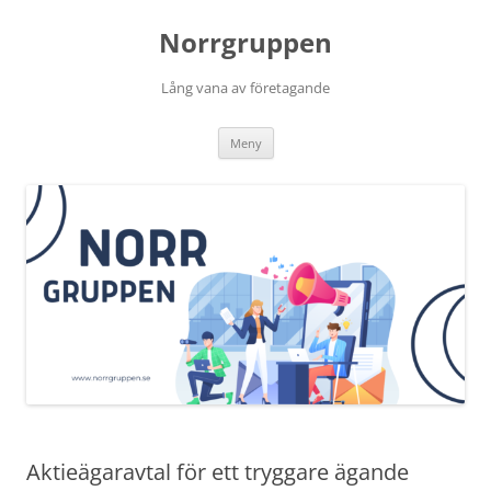
Norrgruppen
Lång vana av företagande
Hoppa
Meny
till
innehåll
Aktieägaravtal för ett tryggare ägande