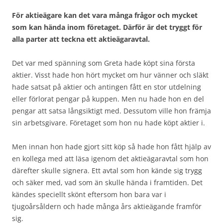
För aktieägare kan det vara många frågor och mycket
som kan hända inom företaget. Därför är det tryggt för
alla parter att teckna ett aktieägaravtal.
Det var med spänning som Greta hade köpt sina första
aktier. Visst hade hon hört mycket om hur vänner och släkt
hade satsat på aktier och antingen fått en stor utdelning
eller förlorat pengar på kuppen. Men nu hade hon en del
pengar att satsa långsiktigt med. Dessutom ville hon främja
sin arbetsgivare. Företaget som hon nu hade köpt aktier i.
Men innan hon hade gjort sitt köp så hade hon fått hjälp av
en kollega med att läsa igenom det aktieägaravtal som hon
därefter skulle signera. Ett avtal som hon kände sig trygg
och säker med, vad som än skulle hända i framtiden. Det
kändes speciellt skönt eftersom hon bara var i
tjugoårsåldern och hade många års aktieägande framför
sig.