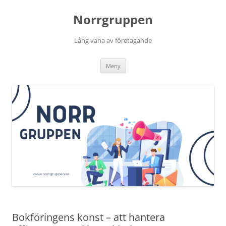
Norrgruppen
Lång vana av företagande
Hoppa
Meny
till
innehåll
Bokföringens konst – att hantera