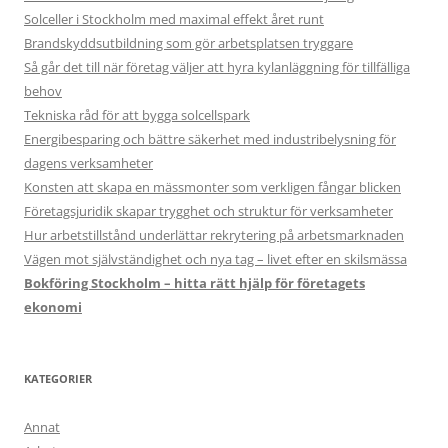
Solceller i Stockholm med maximal effekt året runt
Brandskyddsutbildning som gör arbetsplatsen tryggare
Så går det till när företag väljer att hyra kylanläggning för tillfälliga
behov
Tekniska råd för att bygga solcellspark
Energibesparing och bättre säkerhet med industribelysning för
dagens verksamheter
Konsten att skapa en mässmonter som verkligen fångar blicken
Företagsjuridik skapar trygghet och struktur för verksamheter
Hur arbetstillstånd underlättar rekrytering på arbetsmarknaden
Vägen mot självständighet och nya tag – livet efter en skilsmässa
Bokföring Stockholm – hitta rätt hjälp för företagets
ekonomi
KATEGORIER
Annat