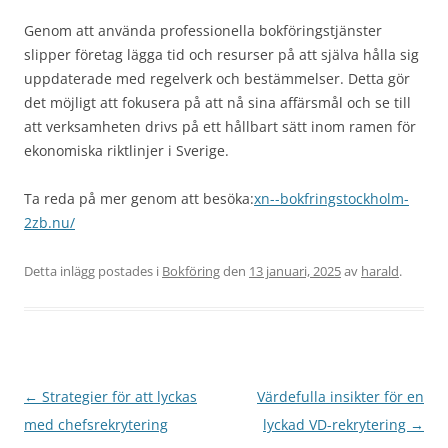
Genom att använda professionella bokföringstjänster
slipper företag lägga tid och resurser på att själva hålla sig
uppdaterade med regelverk och bestämmelser. Detta gör
det möjligt att fokusera på att nå sina affärsmål och se till
att verksamheten drivs på ett hållbart sätt inom ramen för
ekonomiska riktlinjer i Sverige.
Ta reda på mer genom att besöka:
xn--bokfringstockholm-
2zb.nu/
Detta inlägg postades i
Bokföring
den
13 januari, 2025
av
harald
.
Inläggsnavigering
←
Strategier för att lyckas
Värdefulla insikter för en
med chefsrekrytering
lyckad VD-rekrytering
→