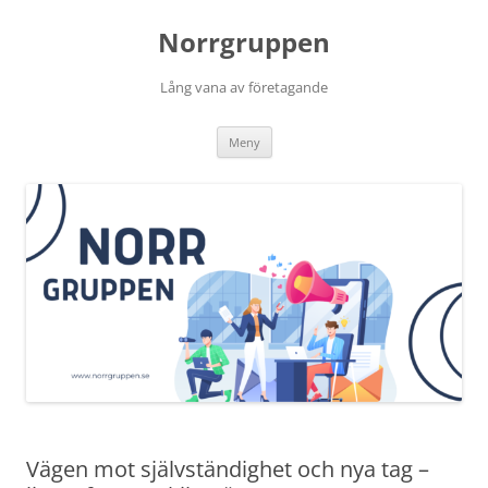
Norrgruppen
Lång vana av företagande
Hoppa
Meny
till
innehåll
Vägen mot självständighet och nya tag –