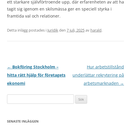
ett starkare självförtroende upp, där erfarenheten av att ha
tagit sig igenom en skilsmässa ger en speciell styrka i
framtida val och relationer.
Detta inlägg postades i
Juridik
den
7 juli, 2025
av
harald
.
Inläggsnavigering
←
Bokföring Stockholm –
Hur arbetstillstånd
hitta rätt hjälp för företagets
underlättar rekrytering på
ekonomi
arbetsmarknaden
→
Sök
efter:
SENASTE INLÄGGEN