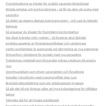
Framtidssäkring av lokaler för snabbt växande tillväxtbolag
Mobila enheter och kontorsskrivare – så får du dem att prata med
varandra
Så skiljer sig dagens digitala bokningssystem – och vad du faktiskt
behöver
Så anpassar du lokaler för framtidens kontorsbehov
När låset krånglar mitt i natten – så fungerar akut låshjälp
Juridiska aspekter av företagsöverlåtelser och värderingar
Varför profilartiklar är avgörande vid rekrytering av nya ingenjörer
Drönarfoto i Göteborg för projekt med nya perspektiv
Tvåvånings cykelställ som förvandlar trånga cykelrum till smarta
ytor
Utomhusreklam som driver varumärken och försäljning
Solceller i Stockholm med maximal effekt året runt
Brandskyddsutbildning som gör arbetsplatsen tryggare
Så går det till när företag väljer att hyra kylanläggning för tillfälliga
behov
Tekniska råd för att bygga solcellspark
Energibesparing och bättre säkerhet med industribelysning för