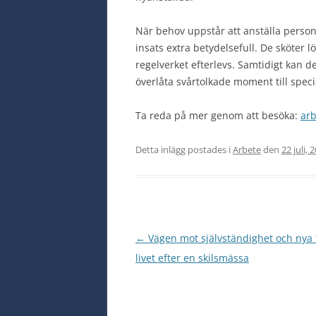
När behov uppstår att anställa persona
insats extra betydelsefull. De sköter
regelverket efterlevs. Samtidigt kan 
överlåta svårtolkade moment till specia
Ta reda på mer genom att besöka:
arb
Detta inlägg postades i
Arbete
den
22 juli, 
Inläggsnavigering
←
Vägen mot självständighet och nya 
livet efter en skilsmässa