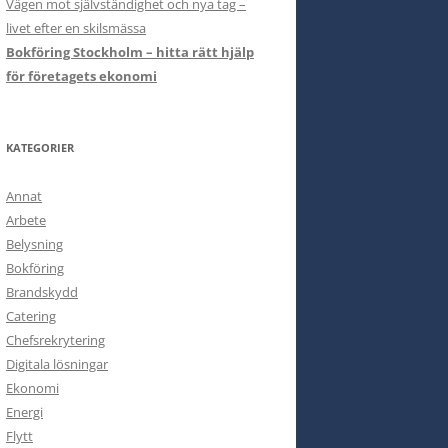
Vägen mot självständighet och nya tag –
livet efter en skilsmässa
Bokföring Stockholm – hitta rätt hjälp
för företagets ekonomi
KATEGORIER
Annat
Arbete
Belysning
Bokföring
Brandskydd
Catering
Chefsrekrytering
Digitala lösningar
Ekonomi
Energi
Flytt