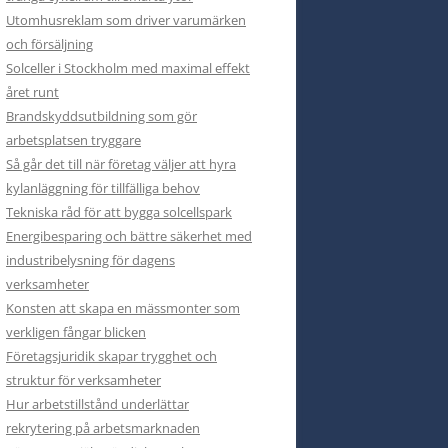
Utomhusreklam som driver varumärken
och försäljning
Solceller i Stockholm med maximal effekt
året runt
Brandskyddsutbildning som gör
arbetsplatsen tryggare
Så går det till när företag väljer att hyra
kylanläggning för tillfälliga behov
Tekniska råd för att bygga solcellspark
Energibesparing och bättre säkerhet med
industribelysning för dagens
verksamheter
Konsten att skapa en mässmonter som
verkligen fångar blicken
Företagsjuridik skapar trygghet och
struktur för verksamheter
Hur arbetstillstånd underlättar
rekrytering på arbetsmarknaden