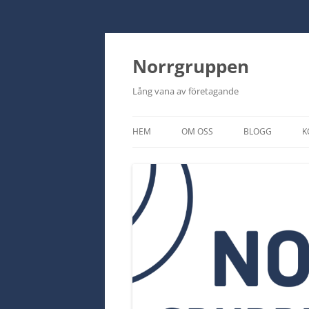
Norrgruppen
Lång vana av företagande
HEM
OM OSS
BLOGG
K