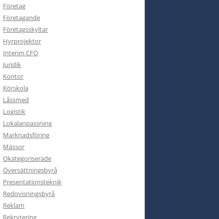
Företag
Företagande
Företagsskyltar
Hyrprojektor
Interim CFO
Juridik
Kontor
Körskola
Låssmed
Logistik
Lokalanpassning
Marknadsföring
Mässor
Okategoriserade
Översättningsbyrå
Presentationsteknik
Redovisningsbyrå
Reklam
Rekrytering