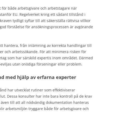
gt för både arbetsgivare och arbetstagare när
nför EU. Regelverket kring ett sådant tillstånd i
ven tydligt syftar till att säkerställa rättvisa villkor
god förståelse för ansökningsprocessen är avgörande
t hantera, från inlämning av korrekta handlingar till
 och arbetssökande. För att minimera risken för
retag som har särskild expertis inom området. Därmed
 beviljas utan onödiga förseningar eller problem.
nd med hjälp av erfarna experter
ånd har utvecklat rutiner som effektiviserar
lut. Dessa konsulter har inte bara kontroll på de krav
 även till att all nödvändig dokumentation hanteras
 blir arbetsmiljön tryggare både för arbetsgivare och