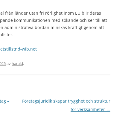
l från länder utan fri rörlighet inom EU blir deras
 löpande kommunikationen med sökande och ser till att
den administrativa bördan minskas kraftigt genom att
lister.
etstillstnd-wib.net
2025
av
harald
.
tag –
Företagsjuridik skapar trygghet och struktur
för verksamheter
→