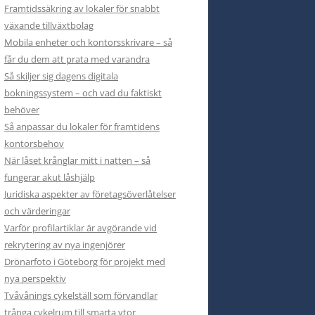
Framtidssäkring av lokaler för snabbt
växande tillväxtbolag
Mobila enheter och kontorsskrivare – så
får du dem att prata med varandra
Så skiljer sig dagens digitala
bokningssystem – och vad du faktiskt
behöver
Så anpassar du lokaler för framtidens
kontorsbehov
När låset krånglar mitt i natten – så
fungerar akut låshjälp
Juridiska aspekter av företagsöverlåtelser
och värderingar
Varför profilartiklar är avgörande vid
rekrytering av nya ingenjörer
Drönarfoto i Göteborg för projekt med
nya perspektiv
Tvåvånings cykelställ som förvandlar
trånga cykelrum till smarta ytor